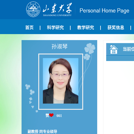
首页
科学研究
教学研究
获奖信息
孙淑琴
当前
赞
661
副教授 同专业硕导