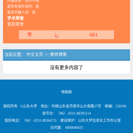
所属院系：经济学院
是否有海外经历：是
是否外籍人员：否
学术荣誉
曾获荣誉
661
赞
当前位置：
中文主页
>>
教师博客
没有更多内容了
电脑版
版权所有 ©山东大学 地址：中国山东省济南市山大南路27号 邮编：250100
查号台：（86）-0531-88395114
值班电话：（86）-0531-88364731 建设维护：山东大学信息化工作办公室
访问量：
0000040435