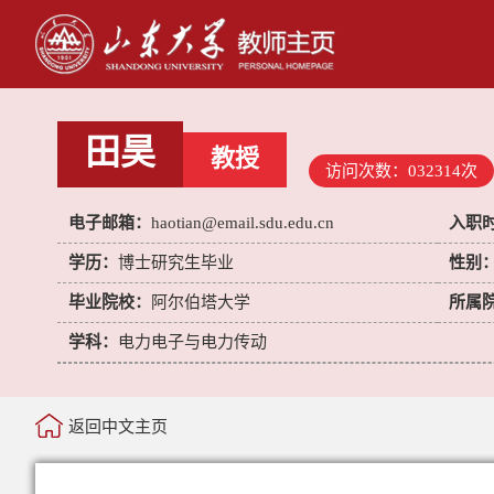
田昊
教授
访问次数：
032314
次
电子邮箱：
haotian@email.sdu.edu.cn
入职
学历：
博士研究生毕业
性别
毕业院校：
阿尔伯塔大学
所属
学科：
电力电子与电力传动
返回中文主页