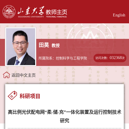
English
田昊
教授
032368
访问次数：
次
所属院系：控制科学与工程学院
返回中文主页
科研项目
高比例光伏配电网“柔-储-充”一体化装置及运行控制技术
研究