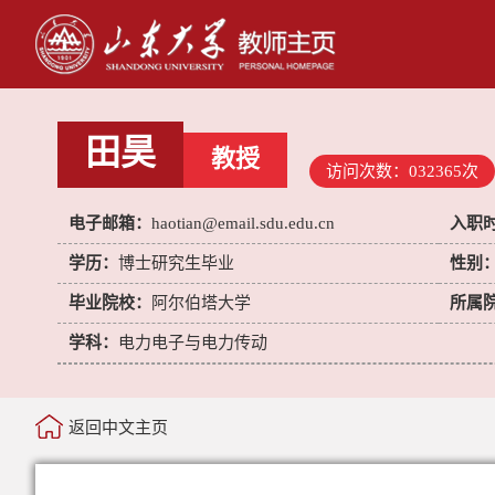
田昊
教授
访问次数：
032365
次
电子邮箱：
haotian@email.sdu.edu.cn
入职
学历：
博士研究生毕业
性别
毕业院校：
阿尔伯塔大学
所属
学科：
电力电子与电力传动
返回中文主页