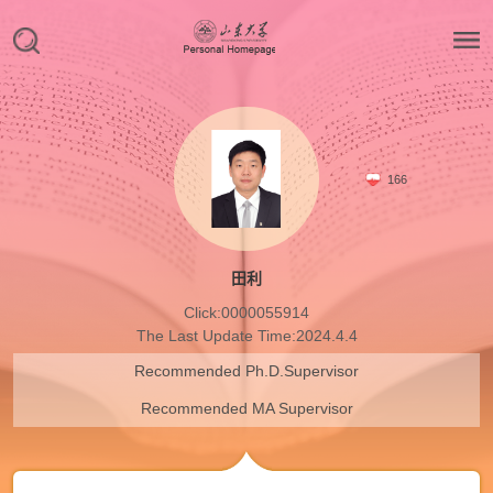
166
田利
Click:
0000055914
The Last Update Time:
2024
.
4
.
4
Recommended Ph.D.Supervisor
Recommended MA Supervisor