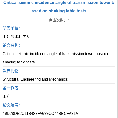
Critical seismic incidence angle of transmission tower b
ased on shaking table tests
点击次数：
2
所属单位：
土建与水利学院
论文名称：
Critical seismic incidence angle of transmission tower based on
shaking table tests
发表刊物：
Structural Engineering and Mechanics
第一作者：
田利
论文编号：
49D78DE2C11B487FA699CC44BBCFA31A