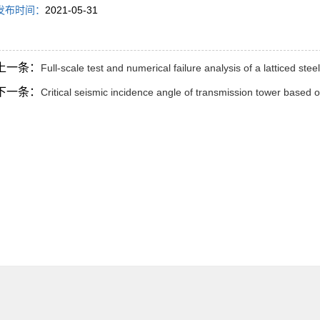
发布时间：
2021-05-31
上一条：
Full-scale test and numerical failure analysis of a latticed ste
下一条：
Critical seismic incidence angle of transmission tower based o