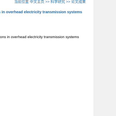
当前位置
中文主页
>>
科学研究
>>
论文成果
 in overhead electricity transmission systems
lons in overhead electricity transmission systems