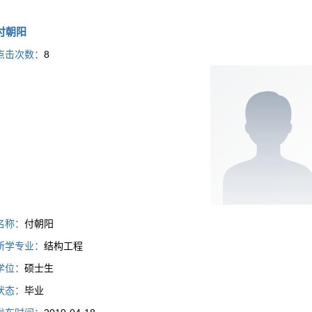
付朝阳
点击次数：
8
名称：
付朝阳
所学专业：
结构工程
学位：
硕士生
状态：
毕业