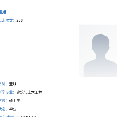
董旭
点击次数：
256
名称：
董旭
所学专业：
建筑与土木工程
学位：
硕士生
状态：
毕业