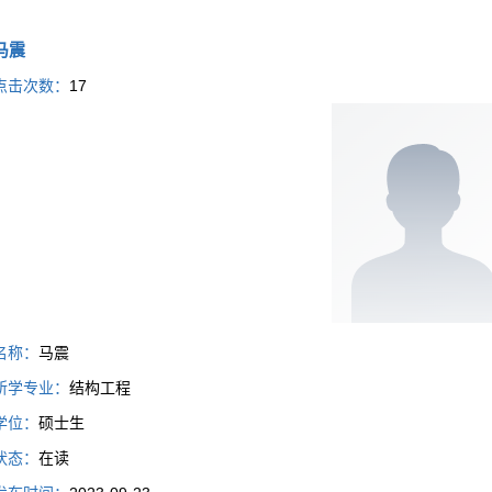
马震
点击次数：
17
名称：
马震
所学专业：
结构工程
学位：
硕士生
状态：
在读