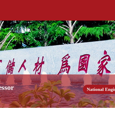
essor
National Engi