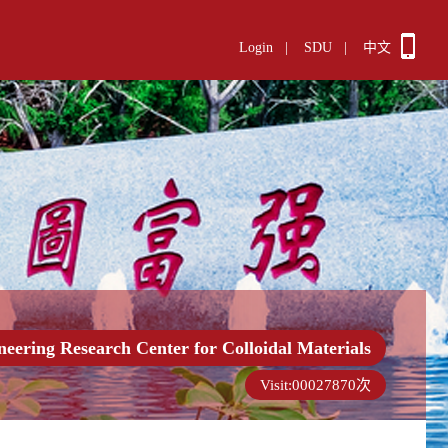
Login
|
SDU
|
中文
neering Research Center for Colloidal Materials
Visit:
00027870
次