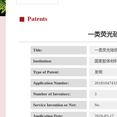
Patents
一类荧光
Title:
一类荧光硅
Institution:
国家胶体材
Type of Patent:
发明
Application Number:
20181047433
Number of Inventors:
3
Service Invention or Not:
No
Application Date:
2018-05-17