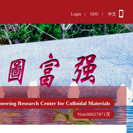
Login
|
SDU
|
中文
neering Research Center for Colloidal Materials
Visit:
00027871
次