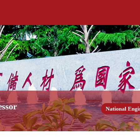
essor
National Engi