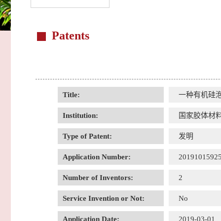
Patents
Title:
一种有机硅
Institution:
国家胶体材
Type of Patent:
发明
Application Number:
2019101592
Number of Inventors:
2
Service Invention or Not:
No
Application Date:
2019-03-01