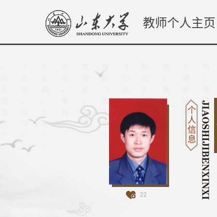
教师个人主页
个
人
信
息
22