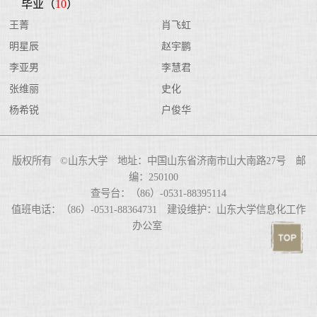
毕业（
10
）
王菁
肖飞虹
明星辰
赵宇鹏
李亚男
李慧君
张维丽
史化
杨希锐
户俊华
版权所有 ©山东大学 地址：中国山东省济南市山大南路27号 邮
编：250100
查号台：（86）-0531-88395114
值班电话：（86）-0531-88364731 建设维护：山东大学信息化工作
办公室