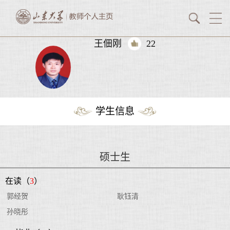
王佃刚
22
学生信息
硕士生
在读（
3
）
郭经贺
耿钰清
孙晓彤