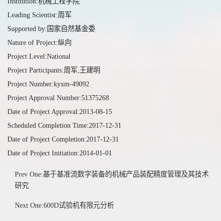
Institution:机械工程学院
Leading Scientist:周军
Supported by:国家自然基金委
Nature of Project:纵向
Project Level:National
Project Participants:周军,王建明
Project Number:kyxm-49092
Project Approval Number:51375268
Date of Project Approval:2013-08-15
Scheduled Completion Time:2017-12-31
Date of Project Completion:2017-12-31
Date of Project Initiation:2014-01-01
Prev One:基于基准流数字装备的机械产品装配精度管理及其技术
研究
Next One:600D试验机有限元分析