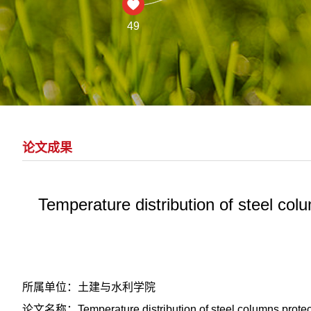
49
论文成果
Temperature distribution of steel col
所属单位：土建与水利学院
论文名称：Temperature distribution of steel columns protected 