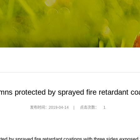
umns protected by sprayed fire retardant coa
发布时间：2019-04-14
|
点击次数：
1
by sprayed fire retardant coatings with three sides exposed t