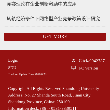
竞赛理论在企业创新激励中的应用
转轨经济条件下网络型产业竞争政策设计研究
GET MORE
Login
Click:
0042787
SDU
PC Version
The Last Update Time:
2026
.
6
.
23
Copyright All Rights Reserved Shandong University
Address: No. 27 Shanda South Road, Jinan City,
Shandong Province, China: 250100
Information desk: (86) - 0531-88395114