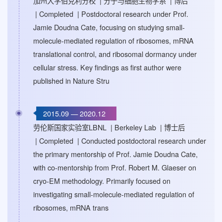
加州大学伯克利分校 | 分子与细胞生物学系 | 博后
| Completed | Postdoctoral research under Prof.
Jamie Doudna Cate, focusing on studying small-
molecule-mediated regulation of ribosomes, mRNA
translational control, and ribosomal dormancy under
cellular stress. Key findings as first author were
published in Nature Stru
2015.09 — 2020.12
劳伦斯国家实验室LBNL | Berkeley Lab | 博士后
| Completed | Conducted postdoctoral research under
the primary mentorship of Prof. Jamie Doudna Cate,
with co-mentorship from Prof. Robert M. Glaeser on
cryo-EM methodology. Primarily focused on
investigating small-molecule-mediated regulation of
ribosomes, mRNA trans