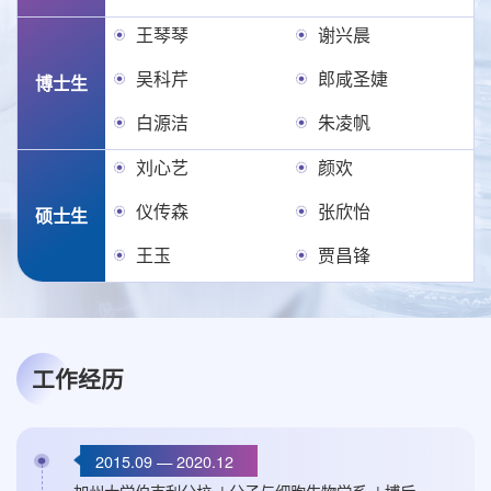
王琴琴
谢兴晨
吴科芹
郎咸圣婕
博士生
白源洁
朱凌帆
刘心艺
颜欢
仪传森
张欣怡
硕士生
王玉
贾昌锋
工作经历
2015.09 — 2020.12