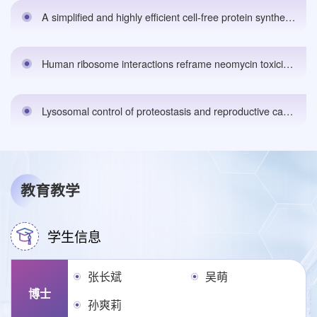
A simplified and highly efficient cell-free protein synthesis system for prokaryoteseLife,2025.
Human ribosome interactions reframe neomycin toxicitybioRxiv 预印本ing,2025.
Lysosomal control of proteostasis and reproductive capacity by conserved LMD-3 protein in C. elegans. Science Advances, Vol 11,2025.
教育教学
学生信息
张长斌
吴萌
博士
孙爽莉