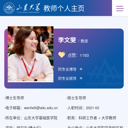
教师个人主页
李文斐
/ 教授
点赞：
1193
同专业博导
同专业硕导
-
博士生导师
-
硕士生导师
-
电子邮箱：
wenfeili@sdu.edu.cn
-
入职时间：2021-02
-
所在单位：山东大学基础医学院
-
职务：科研工作者 + 大学教师
-
学历：研究生(博士后)
-
办公地点：山东大学趵突泉校区校