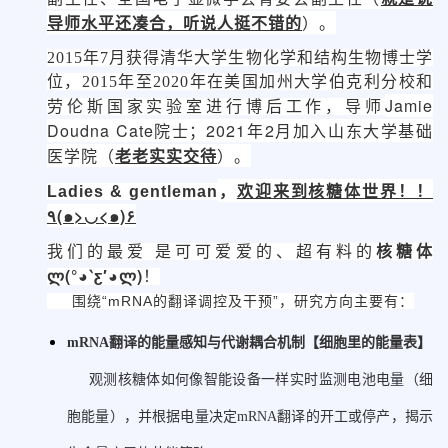
导师水平还凑合，听说人挺不错的
）。
2015年7月获得清华大学生物化学和结构生物博士学
位，2015年至2020年在美国加州大学伯克利分校和
Jamie
劳伦斯国家实验室进行博后工作，导师
Doudna Cate
院
士；2021年2月加入山东大学基础
医学院（
老老实实交待
）。
，
欢迎来到核糖体世界！！
Ladies & gentleman
٩(๑>◡<๑)۶
核糖体
我们的最爱 是可可爱爱的、超有料的
ლ(°◕‵ƹ′◕ლ)
！
围绕“mRNA的翻译调控及干预”，研究方向主要有：
mRNA翻译的能量感知与代谢耦合机制【细胞里的能量表】
观测核糖体如何像智能设备一样实时监测电池电量（细
胞能量），并根据电量决定mRNA翻译的开工或停产，揭示