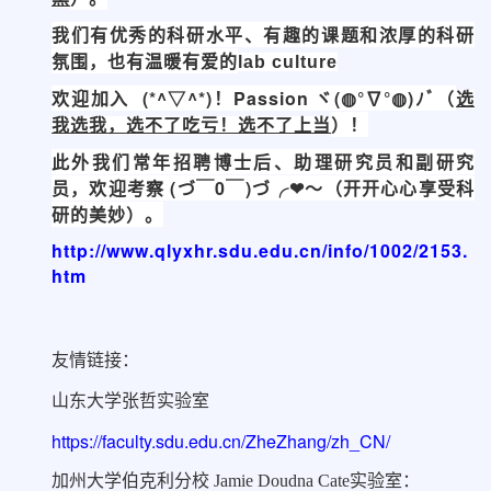
我们有优秀的科研水平、有趣的课题和浓厚的科研
氛围，也有温暖有爱的
lab culture
欢迎加入 (*^▽^*)！
Passion ヾ(◍°∇°◍)ﾉﾞ（
选
）！
我选我，选不了吃亏！选不了上当
此外我们常年招聘博士后、助理研究员和副研究
员，欢迎考察 (づ￣0￣)づ╭❤～（开开心心享受科
研的美妙）。
http://www.qlyxhr.sdu.edu.cn/info/1002/2153.
htm
友情链接：
山东大学张哲实验室
https://faculty.sdu.edu.cn/ZheZhang/zh_CN/
加州大学伯克利分校
Jamie Doudna Cate
实验室：