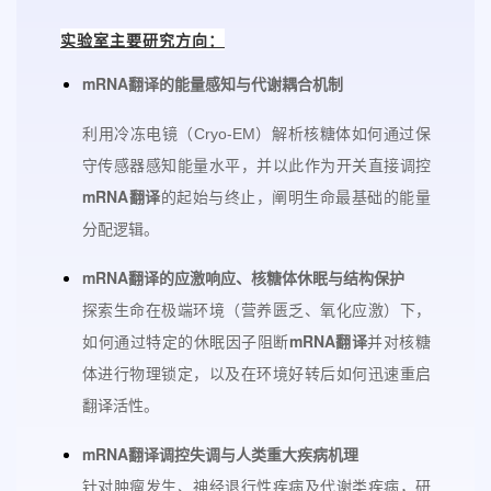
实验室主要研究方向：
mRNA翻译的能量感知与代谢耦合机制
利用冷冻电镜（Cryo-EM）解析核糖体如何通过保
守传感器感知能量水平，并以此作为开关直接调控
mRNA翻译
的起始与终止，阐明生命最基础的能量
分配逻辑。
mRNA翻译的应激响应、核糖体休眠与结构保护
探索生命在极端环境（营养匮乏、氧化应激）下，
mRNA翻译
如何通过特定的休眠因子阻断
并对核糖
体进行物理锁定，以及在环境好转后如何迅速重启
翻译活性。
mRNA翻译调控失调与人类重大疾病机理
针对肿瘤发生、神经退行性疾病及代谢类疾病，研