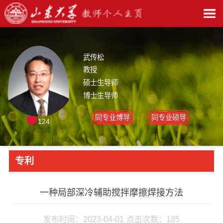
武传松
教授
硕士生导师
博士生导师
同专业博导
同专业硕导
124
专利
一种局部深冷辅助搅拌摩擦焊接方法
发布时间：2023-04-01
点击次数：
185