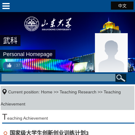
中文
武科
Personal Homepage
37
Current position:
Home
>>
Teaching Research
>>
Teaching
Achievement
T
eaching Achievement
国家级大学生创新创业训练计划3