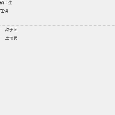
硕士生
在读
：
赵子涵
：
王瑞安