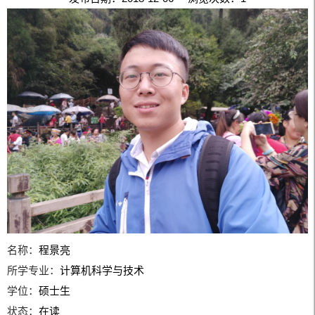
名称：
程景亮
所学专业：
计算机科学与技术
学位：
硕士生
状态：
在读