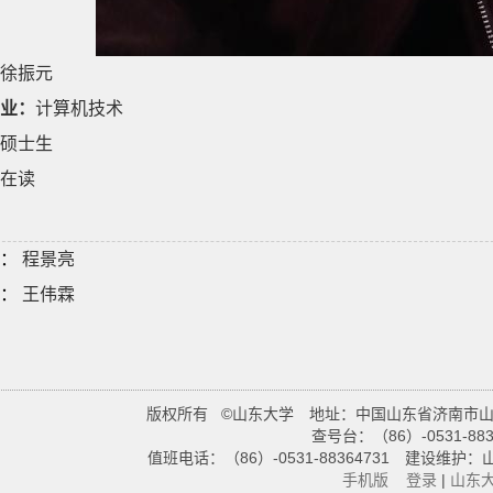
徐振元
业：
计算机技术
硕士生
在读
：
程景亮
：
王伟霖
版权所有 ©山东大学 地址：中国山东省济南市山大
查号台：（86）-0531-883
值班电话：（86）-0531-88364731 建
手机版
登录
|
山东