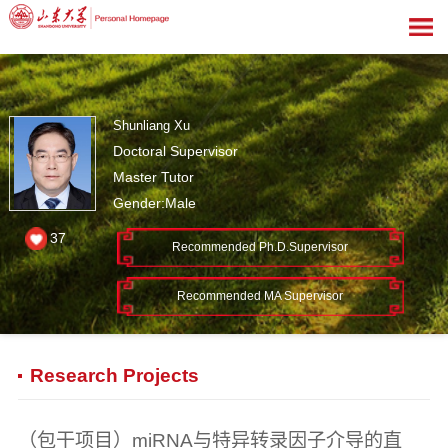
Shunliang Xu
Doctoral Supervisor
Master Tutor
Gender:Male
37
Recommended Ph.D.Supervisor
Recommended MA Supervisor
Research Projects
（包干项目）miRNA与特异转录因子介导的直