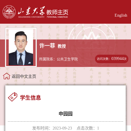
English
许一菲
教授
039944
访问次数：
次
所属院系：公共卫生学院
返回中文主页
学生信息
申园园
发布时间：2023-09-23 点击次数：
1