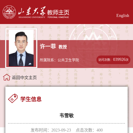
English
许一菲
教授
039926
访问次数：
次
所属院系：公共卫生学院
返回中文主页
学生信息
韦雪敏
发布时间：2023-09-23 点击次数：
400