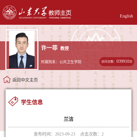
English
许一菲
教授
039910
访问次数：
次
所属院系：公共卫生学院
返回中文主页
学生信息
兰洁
发布时间：2023-09-23 点击次数：
2