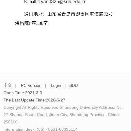
E-mail:
cyan0325@sdu.edu.cn
通讯地址：山东省青岛市即墨区滨海路72号
淦昌院F座336室
中文
|
PC Version
|
Login
|
SDU
Open Time:
2021
-
3
-
3
The Last Update Time:
2026
-
5
-
27
Copyright All Rights Reserved Shandong University Address: No.
27 Shanda South Road, Jinan City, Shandong Province, China:
250100
Information desk: (86) - 0531-88395114