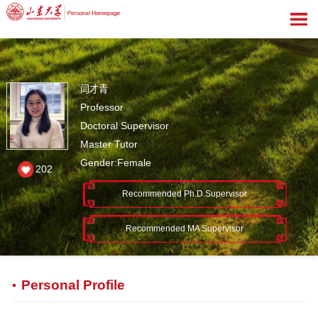
闫才青
Professor
Doctoral Supervisor
Master Tutor
Gender:Female
202
Recommended Ph.D.Supervisor
Recommended MA Supervisor
Personal Profile