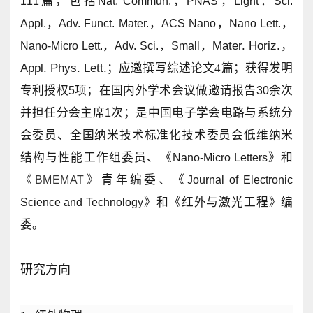
篇，包括
111
Nat. Commun.，
PNAS，Light：Sci.
Appl.，Adv. Funct. Mater.
，
ACS Nano，Nano Lett.，
Mater. Horiz.，
Nano-Micro Lett.，Adv. Sci.，Small，
Appl. Phys. Lett
.
；
应邀撰写综述论文4篇；获得发明
专利授权
项；在国内外学术会议做邀请报告
余次
5
30
并担任分会主席
次；是中国电子学会电路与系统分
1
会委员、全国纳米技术标准化技术委员会低维纳米
结构与性能工作组委员、
《
》和
Nano-Micro Letters
《
》
青年编委、
《
BMEMAT
Journal of Electronic
》
和《红外与激光工程》
编
Science and Technology
委
。
研究方向