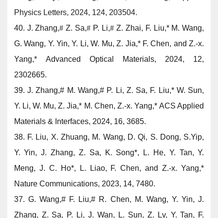
Physics Letters, 2024, 124, 203504.
40.
J. Zhang,
#
Z. Sa,
#
P. Li,
#
Z. Zhai, F. Liu,* M. Wang,
G. Wang, Y. Yin, Y. Li, W. Mu, Z. Jia,* F. Chen, and
Z.-x.
Yang,*
Advanced Optical Materials, 2024, 12,
2302665.
39.
J. Zhang,
#
M. Wang,
#
P. Li, Z. Sa, F. Liu,* W. Sun,
Y. Li, W. Mu, Z. Jia,* M. Chen,
Z.-x. Yang,*
ACS Applied
Materials & Interfaces, 2024, 16, 3685.
38.
F. Liu, X. Zhuang, M. Wang, D. Qi, S. Dong, S.Yip,
Y. Yin, J. Zhang, Z. Sa, K. Song*, L. He, Y. Tan, Y.
Meng, J. C. Ho*, L. Liao, F. Chen, and
Z.-x. Yang,*
Nature Communications, 2023, 14, 7480.
37. G. Wang,
#
F. Liu,
#
R. Chen, M. Wang, Y. Yin, J.
Zhang, Z. Sa, P. Li, J. Wan, L. Sun, Z. Lv, Y. Tan, F.