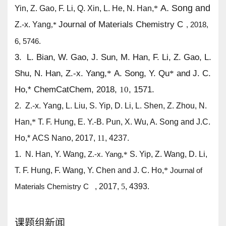
A. Song and
Yin, Z. Gao, F. Li, Q. Xin, L. He, N. Han,
*
Journal of Materials Chemistry C
Z.-x. Yang
,
, 2018,
*
6, 5746.
3.
L. Bian, W. Gao, J. Sun, M. Han, F. Li, Z. Gao, L.
Shu, N. Han,
Z.-x. Yang
,
*
A. Song, Y. Qu
*
and J. C.
Ho,
*
ChemCatChem, 2018,
10
, 1571.
2.
Z.-x. Yang
,
L. Liu, S. Yip, D. Li, L. Shen, Z. Zhou, N.
Han,
*
T. F. Hung, E. Y.-B. Pun, X. Wu, A. Song and J.C.
Ho,
*
ACS Nano, 2017,
11
, 4237.
1.
N. Han, Y. Wang,
Z.-x. Yang
S. Yip, Z. Wang, D. Li,
,
*
T. F. Hung, F. Wang, Y. Chen and J. C. Ho,
*
Journal of
Materials Chemistry C
, 2017,
5
, 4393.
课题组新闻