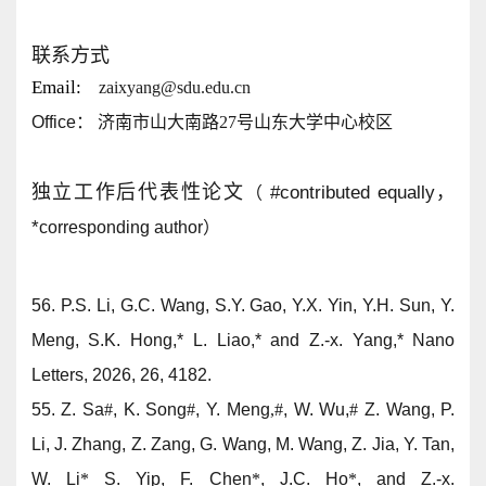
联系方式
Email:
zaixyang@sdu.edu.cn
Office
：
济南市山大南路27号山东大学中心校区
独立工作后代表性论文
#
contributed equally，
（
*
corresponding author
）
56.
P.S. Li, G.C. Wang, S.Y. Gao, Y.X. Yin, Y.H. Sun, Y.
Meng, S.K. Hong,* L. Liao,* and
Z.-x. Yang,*
Nano
Letters,
2026, 26, 4182.
55.
Z. Sa
#
, K. Song
#
, Y. Meng
,#
, W. Wu,
#
Z. Wang, P.
Li, J. Zhang, Z. Zang, G. Wang, M. Wang, Z. Jia, Y. Tan,
W. Li
*
S. Yip, F. Chen
*
, J.C. Ho
*
, and
Z.-x.