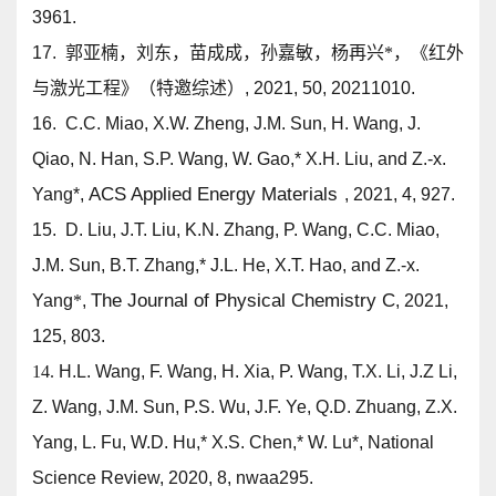
3961.
17. 郭亚楠，刘东，苗成成，孙嘉敏，杨再兴
*
，《红外
与激光工程》（特邀综述）, 2021, 50, 20211010.
16.
C.C. Miao, X.W. Zheng, J.M. Sun, H. Wang, J.
Qiao, N. Han, S.P. Wang, W. Gao,* X.H. Liu, and
Z.-x.
ACS Applied Energy Materials
Yang*
,
, 2021, 4, 927.
15. D. Liu, J.T. Liu, K.N. Zhang, P. Wang, C.C. Miao,
J.M. Sun, B.T. Zhang,* J.L. He, X.T. Hao, and
Z.-x.
The Journal of Physical Chemistry C
Yang
*
,
, 2021,
125, 803.
14.
H.L. Wang, F. Wang, H. Xia, P. Wang, T.X. Li, J.Z Li,
Z. Wang, J.M. Sun, P.S. Wu, J.F. Ye, Q.D. Zhuang,
Z.X.
Yang
, L. Fu, W.D. Hu,* X.S. Chen,* W. Lu*, National
Science Review, 2020, 8, nwaa295.