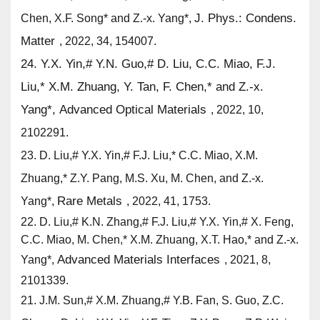
J. Phys.: Condens.
Chen, X.F. Song* and
Z.-x. Yang*
,
Matter
, 2022, 34, 154007.
24.
Y.X. Yin,
#
Y.N. Guo,
#
D. Liu, C.C. Miao, F.J.
Liu,* X.M. Zhuang, Y. Tan, F. Chen,* and
Z.-x.
Yang*
,
Advanced Optical Materials
, 2022, 10,
2102291.
23.
D. Liu,
#
Y.X. Yin,
#
F.J. Liu,* C.C. Miao, X.M.
Zhuang,* Z.Y. Pang, M.S. Xu, M. Chen, and
Z.-x.
Rare Metals
Yang*
,
, 2022, 41, 1753.
22. D. Liu,
#
K.N. Zhang,
#
F.J. Liu,
#
Y.X. Yin,
#
X. Feng,
C.C. Miao, M. Chen,* X.M. Zhuang, X.T. Hao,* and
Z.-x.
Advanced Materials Interfaces
Yang*
,
, 2021, 8,
2101339.
21. J.M. Sun,
#
X.M. Zhuang,
#
Y.B. Fan, S. Guo, Z.C.