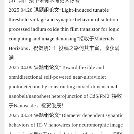
贺广灿！接下来有木有更大惊喜？
2025.04.28
课题组论文
“
Light-induced tunable
threshold voltage and synaptic behavior of solution-
processed indium oxide thin film transistor for logic
computing and image denoising
”
接收于
Materials
Horizons
，祝贺鹏升！投稿之路何其丰富，收获满
满！
2025.04.09
课题组论文
“
Toward flexible and
omnidirectional self-powered near-ultraviolet
photodetection by constructing mixed-dimensional
nanobelt/nanosheet heterojunction of CdS/PbI
2
”
接收
于
Nanoscale
，祝贺俊辰！
2025.03.24
课题组论文
“
Diameter dependent synaptic
behaviors of III-V nanowires for neuromorphic image