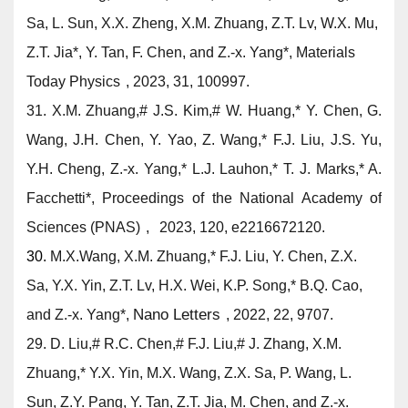
Sa, L. Sun, X.X. Zheng, X.M. Zhuang, Z.T. Lv, W.X. Mu,
Z.T. Jia*, Y. Tan, F. Chen, and
Z.-x. Yang*,
Materials
Today Physics
, 2023, 31, 100997.
31. X.M. Zhuang,
#
J.S. Kim,
#
W. Huang,* Y. Chen, G.
Wang, J.H. Chen, Y. Yao, Z. Wang,* F.J. Liu, J.S. Yu,
Y.H. Cheng,
Z.-x. Yang,*
L.J. Lauhon,* T. J. Marks,* A.
Facchetti*,
Proceedings of the National Academy of
Sciences (PNAS)
,
2023, 120, e2216672120.
30.
M.X.Wang, X.M. Zhuang,* F.J. Liu, Y. Chen, Z.X.
Sa, Y.X. Yin, Z.T. Lv, H.X. Wei, K.P. Song,* B.Q. Cao,
Nano Letters
and
Z.-x. Yang*
,
, 2022, 22, 9707.
29. D. Liu,
#
R.C. Chen,
#
F.J. Liu,
#
J. Zhang, X.M.
Zhuang,
*
Y.X. Yin, M.X. Wang, Z.X. Sa, P. Wang, L.
Sun, Z.Y. Pang, Y. Tan, Z.T. Jia, M. Chen, and
Z.-x.