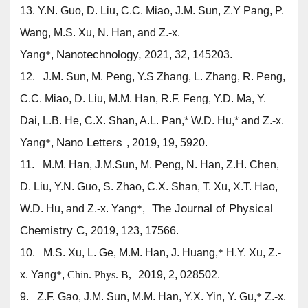
13. Y.N. Guo, D. Liu, C.C. Miao, J.M. Sun, Z.Y Pang, P.
Wang, M.S. Xu, N. Han, and
Z.-x.
Nanotechnology,
Yang
*
,
2021, 32, 145203.
12. J.M. Sun, M. Peng, Y.S Zhang, L. Zhang, R. Peng,
C.C. Miao, D. Liu, M.M. Han, R.F. Feng, Y.D. Ma, Y.
Dai, L.B. He, C.X. Shan, A.L. Pan,* W.D. Hu,* and
Z.-x.
Nano Letters
Yang
*
,
, 2019, 19, 5920.
11. M.M. Han, J.M.Sun, M. Peng, N. Han, Z.H. Chen,
D. Liu, Y.N. Guo, S. Zhao, C.X. Shan, T. Xu, X.T. Hao,
The Journal of Physical
W.D. Hu, and
Z.-x. Yang
*
,
Chemistry C,
2019, 123, 17566.
10.
M.S. Xu, L. Ge, M.M. Han, J. Huang,
*
H.Y. Xu,
Z.-
,
x. Yang
*
,
Chin. Phys. B
2019, 2, 028502.
9. Z.F. Gao, J.M. Sun, M.M. Han, Y.X. Yin, Y. Gu,
*
Z.-x.