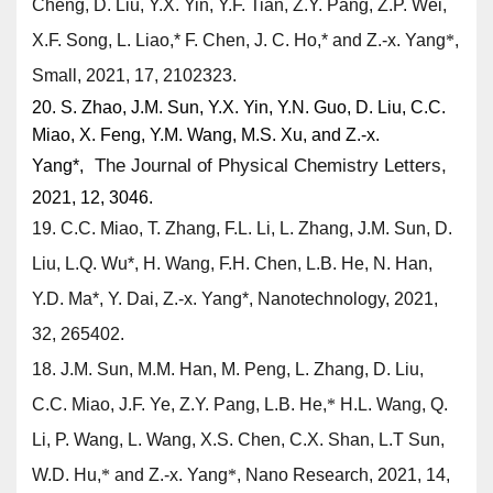
Cheng, D. Liu, Y.X. Yin, Y.F. Tian, Z.Y. Pang, Z.P. Wei,
X.F. Song, L. Liao,* F. Chen, J. C. Ho,* and
Z.-x. Yang
*
,
Small, 2021, 17, 2102323.
20. S. Zhao, J.M. Sun, Y.X. Yin, Y.N. Guo, D. Liu, C.C.
Miao, X. Feng, Y.M. Wang, M.S. Xu, and
Z.-x.
The Journal of Physical Chemistry Letters,
Yang*
,
2021, 12, 3046.
19.
C.C. Miao, T. Zhang, F.L. Li, L. Zhang, J.M. Sun, D.
Liu, L.Q. Wu
*
, H. Wang, F.H. Chen, L.B. He, N. Han,
Y.D. Ma
*
, Y. Dai,
Z.-x. Yang
*
, Nanotechnology, 2021,
32, 265402.
18. J.M. Sun, M.M. Han, M. Peng, L. Zhang, D. Liu,
C.C. Miao, J.F. Ye, Z.Y. Pang, L.B. He,
*
H.L. Wang, Q.
Li, P. Wang, L. Wang, X.S. Chen, C.X. Shan, L.T Sun,
W.D. Hu,
*
and
Z.-x. Yang
*
, Nano Research
, 2021, 14,