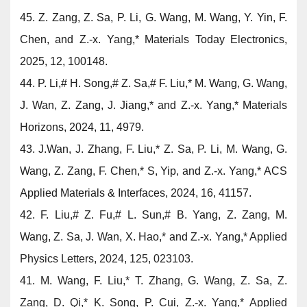
45. Z. Zang, Z. Sa, P. Li, G. Wang, M. Wang, Y. Yin, F.
Chen, and
Z.-x. Yang,*
Materials Today Electronics,
2025, 12, 100148.
44.
P. Li,
#
H. Song,
#
Z. Sa,
#
F. Liu,* M. Wang, G. Wang,
J. Wan, Z. Zang, J. Jiang,* and
Z.-x. Yang,*
Materials
Horizons, 2024, 11, 4979.
43.
J.Wan, J. Zhang, F. Liu,* Z. Sa, P. Li, M. Wang, G.
Wang, Z. Zang, F. Chen,* S, Yip, and
Z.-x. Yang,*
ACS
Applied Materials & Interfaces, 2024, 16, 41157.
42.
F. Liu,
#
Z. Fu,
#
L. Sun,
#
B. Yang, Z. Zang, M.
Wang, Z. Sa, J. Wan, X. Hao,* and
Z.-x. Yang,*
Applied
Physics Letters, 2024, 125, 023103.
41.
M. Wang, F. Liu,
*
T. Zhang, G. Wang, Z. Sa, Z.
Zang, D. Qi,
*
K. Song, P. Cui,
Z.-x. Yang,
*
Applied