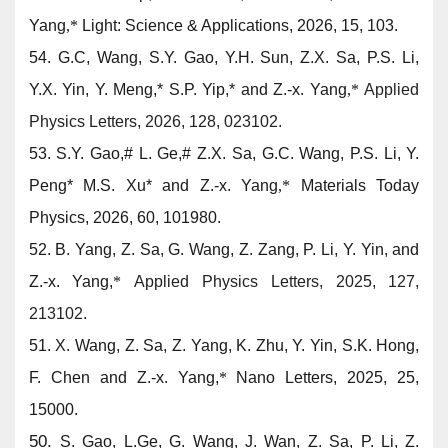
Yang
,
*
Light: Science & Applications
, 2026, 15, 103.
54.
G.C, Wang, S.Y. Gao, Y.H. Sun, Z.X. Sa, P.S. Li,
Y.X. Yin, Y. Meng,* S.P. Yip,* and
Z.-x. Yang
,
*
Applied
Physics Letters, 2026, 128, 023102.
53.
S.Y. Gao,
#
L. Ge,
#
Z.X. Sa, G.C. Wang, P.S. Li, Y.
Peng
*
M.S. Xu
*
and
Z.-x. Yang
,
*
Materials Today
Physics, 2026, 60, 101980.
52.
B. Yang, Z. Sa, G. Wang, Z. Zang, P. Li, Y. Yin, and
Z.-x. Yang,
*
Applied Physics Letters, 2025, 127,
213102.
51.
X. Wang, Z. Sa, Z. Yang, K. Zhu, Y. Yin, S.K. Hong,
F. Chen and
Z.-x. Yang,
*
Nano Letters,
2025, 25,
15000.
50.
S. Gao, L.Ge, G. Wang, J. Wan, Z. Sa, P. Li, Z.