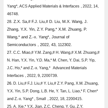
Yang
*
,
ACS Applied Materials & Interfaces
, 2022, 14,
46748.
Z.X. Sa,
#
F.J. Liu,
#
D. Liu, M.X. Wang, J.
28.
Zhang, Y.X. Yin, Z.Y. Pang,
*
X.M. Zhuang, P.
Wang,
*
and
Z.-x. Yang
*
,
Journal of
Semiconductors
, 2022, 43, 112302.
27.
C.C. Miao,
#
Y.M. Zang,
#
H. Wang,
#
X.M. Zhuang,
#
N. Han, Y.X. Yin, Y.D. Ma,* M. Chen, Y. Dai, S.P. Yip,
J.C. Ho,* and
Z.-x. Yang,*
Advanced Materials
Interfaces
, 2022, 9, 2200739.
26.
D. Liu,
#
F.J. Liu,
#
Y. Liu,
#
Z.Y. Pang, X.M. Zhuang,
Y.X. Yin, S.P. Dong, L.B. He, Y. Tan, L. Liao,* F. Chen*
and
Z.-x. Yang*
,
Small
, 2022, 18, 2200415.
25.
A. Xie,* Y.X. Jian, Z.C. Cheng, Y. Gu, Z.Y.