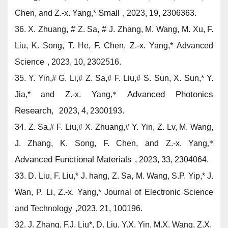
Small
Chen, and
Z.-x. Yang,*
, 2023, 19, 2306363.
36. X. Zhuang,
#
Z. Sa,
#
J. Zhang, M. Wang, M. Xu, F.
Liu, K. Song, T. He, F. Chen,
Z.-x. Yang,*
Advanced
Science
, 2023, 10, 2302516.
35. Y. Yin,
#
G. Li,
#
Z. Sa,
#
F. Liu,
#
S. Sun, X. Sun,* Y.
Advanced Photonics
Jia,* and
Z.-x. Yang
,*
Research,
2023, 4, 2300193.
34. Z. Sa,
#
F. Liu,
#
X. Zhuang,
#
Y. Yin, Z. Lv, M. Wang,
J. Zhang, K. Song, F. Chen, and
Z.-x. Yang
,*
Advanced Functional Materials
,
2023, 33, 2304064.
33.
D. Liu, F. Liu,* J. hang, Z. Sa, M. Wang, S.P. Yip,* J.
Wan, P. Li,
Z.-x. Yang,*
Journal of Electronic Science
and Technology
,2023, 21, 100196.
32.
J. Zhang, F.J. Liu*, D. Liu, Y.X. Yin, M.X. Wang, Z.X.