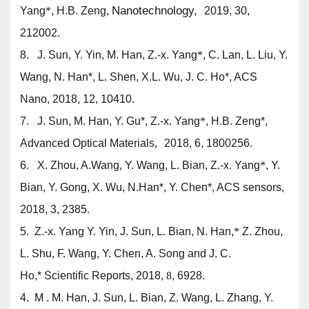
Nanotechnology,
Yang
*
,
H.B. Zeng,
2019, 30,
212002.
8.
J. Sun, Y. Yin, M. Han,
Z.-x. Yang
*
, C. Lan, L. Liu, Y.
Wang, N. Han*, L. Shen, X.L. Wu, J. C. Ho*, ACS
Nano
, 2018, 12, 10410.
7.
J. Sun, M. Han, Y. Gu*,
Z.-x. Yang
*
, H.B. Zeng*,
,
Advanced Optical Materials
2018, 6, 1800256.
6.
X. Zhou, A.Wang, Y. Wang, L. Bian,
Z.-x. Yang
*
, Y.
Bian, Y. Gong, X. Wu, N.Han*, Y. Chen*, ACS sensors
,
2018,
3, 2385.
5.
Z.-x. Yang
Y. Yin, J. Sun, L. Bian, N. Han,
*
Z. Zhou,
L. Shu, F. Wang, Y. Chen, A. Song and J. C.
Ho,
*
Scientific Reports, 2018,
8
, 6928.
4.
M
. M. Han, J. Sun, L. Bian, Z. Wang, L. Zhang, Y.