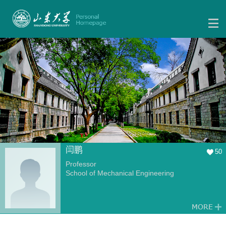
闫鹏
50
Professor
School of Mechanical Engineering