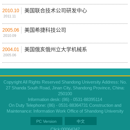
美国联合技术公司研发中心
2010.10
2011.11
美国希捷科技公司
2005.06
2010.09
美国俄亥俄州立大学机械系
2004.01
2005.06
Copyright All Rights Reserved Shandong University Address: No.
27 Shanda South Road, Jinan City, Shandong Province, China:
250100
Information desk: (86) - 0531-88395114
On Duty Telephone: (86) - 0531-88364731 Construction and
Maintenance: Information Work Office of Shandong University
PC Version
中文
Click:
00064247