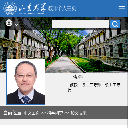
于晓强
教授 博士生导师 硕士生导
师
当前位置:
>>
>>
中文主页
科学研究
论文成果