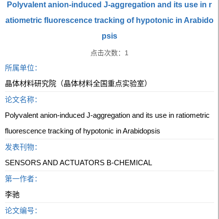
Polyvalent anion-induced J-aggregation and its use in r
atiometric fluorescence tracking of hypotonic in Arabido
psis
点击次数：
1
所属单位：
晶体材料研究院（晶体材料全国重点实验室）
论文名称：
Polyvalent anion-induced J-aggregation and its use in ratiometric
fluorescence tracking of hypotonic in Arabidopsis
发表刊物：
SENSORS AND ACTUATORS B-CHEMICAL
第一作者：
李驰
论文编号：