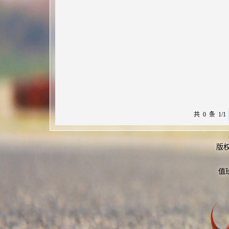
共 0 条 1/1
版
值