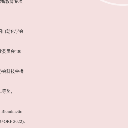
数智教育专项
国自动化学会
委员会“30
协会科技金桥
二等奖，
 Biomimetic
IR+ORF 2022),