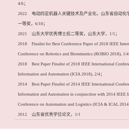
4/6；
2022 电动四足机器人关键技术及产业化，山东省自动化
一等奖，6/10；
2021 山东大学优秀博士后二等奖，山东大学，1/1；
2018 Finalist for Best Conference Paper of 2018 IEEE Inter
Conference on Robotics and Biomimetics (ROBIO 2018), 1/
2018 Best Paper Finalist of 2018 IEEE International Confer
Information and Automation (ICIA 2018), 2/4；
2014 Best Paper Finalist of 2014 IEEE International Confer
Information and Automation in conjunction with 2014 IEEE I
Conference on Automation and Logistics (ICIA & ICAL 2014
2012 山东省优秀学位论文，1/1