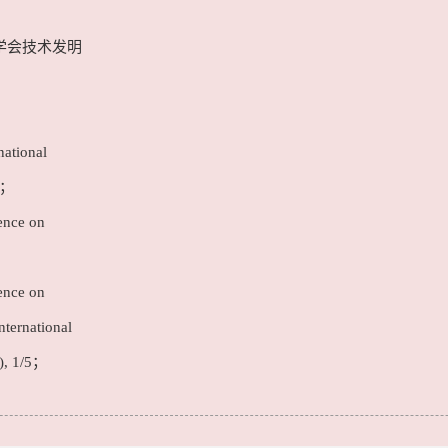
学会技术发明
national
4；
ence on
ence on
nternational
), 1/5；