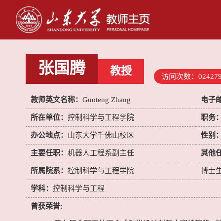
张国腾
教授
访问次数：
02427
教师英文名称：
Guoteng Zhang
电子
所在单位：
控制科学与工程学院
职务
办公地点：
山东大学千佛山校区
性别
主要任职：
机器人工程系副主任
其他
所属院系：
控制科学与工程学院
博士
学科：
控制科学与工程
曾获荣誉: