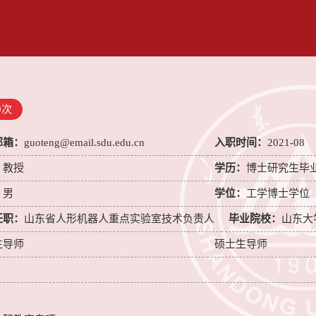
9
次
邮箱：
guoteng@email.sdu.edu.cn
入职时间：
2021-08
：
教授
学历：
博士研究生毕
：
男
学位：
工学博士学位
任职：
山东省人形机器人重点实验室技术负责人
毕业院校：
山东大
生导师
硕士生导师