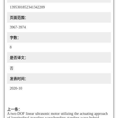
1395301852341342209
页面范围：
3967-3974
字数：
8
是否译文：
否
发表时间：
2020-10
上一条：
A two-DOF linear ultrasonic motor utilizing the actuating approach
of longitudinal-traveling-wave/bending-standing-wave hybrid