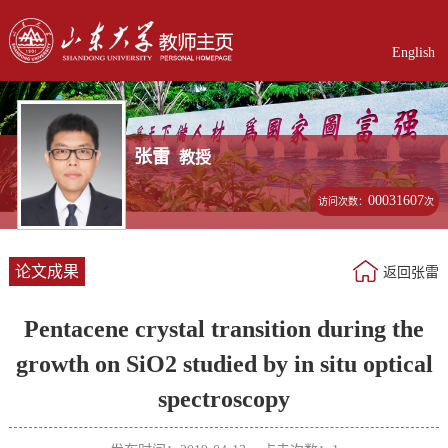
English
张雷
教授
00031607
访问次数：
次
论文成果
返回张雷
Pentacene crystal transition during the
growth on SiO2 studied by in situ optical
spectroscopy