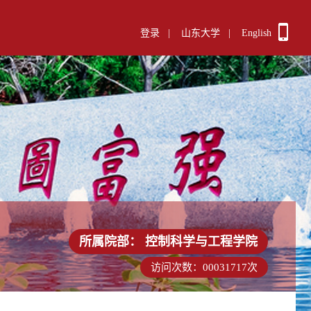
登录
|
山东大学
|
English
所属院部：
控制科学与工程学院
访问次数：
00031717
次