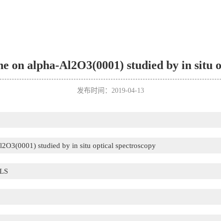
e on alpha-Al2O3(0001) studied by in situ o
发布时间：2019-04-13
2O3(0001) studied by in situ optical spectroscopy
LS