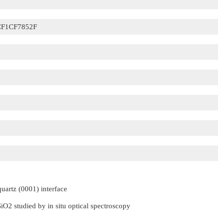
F1CF7852F
quartz (0001) interface
SiO2 studied by in situ optical spectroscopy