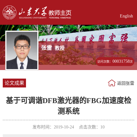
English
张雷
教授
00031758
访问次数：
次
论文成果
返回张雷
基于可调谐DFB激光器的FBG加速度检
测系统
发布时间：2019-10-24 点击次数：
10