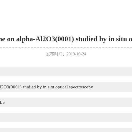
e on alpha-Al2O3(0001) studied by in situ o
发布时间：2019-10-24
2O3(0001) studied by in situ optical spectroscopy
LS