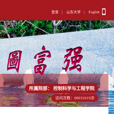
登录
|
山东大学
|
English
所属院部：
控制科学与工程学院
访问次数：
00031619
次