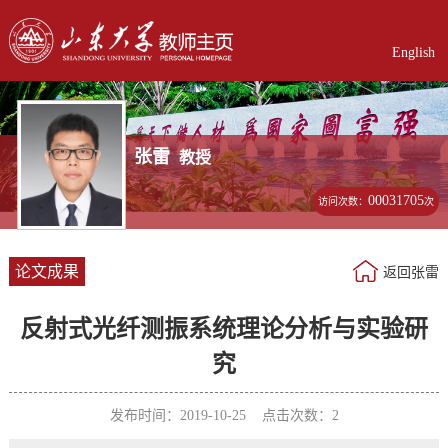
English
张雷
教授
00031705
访问次数：
次
论文成果
返回张雷
反射式光纤测振系统理论分析与实验研
究
发布时间：2019-10-25 点击次数：
2