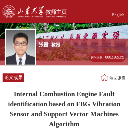
English
张雷
教授
00031693
访问次数：
次
论文成果
返回张雷
Internal Combustion Engine Fault
identification based on FBG Vibration
Sensor and Support Vector Machines
Algorithm