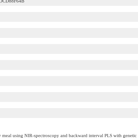
DCD88F64B
aw meal using NIR-spectroscopy and backward interval PLS with genetic