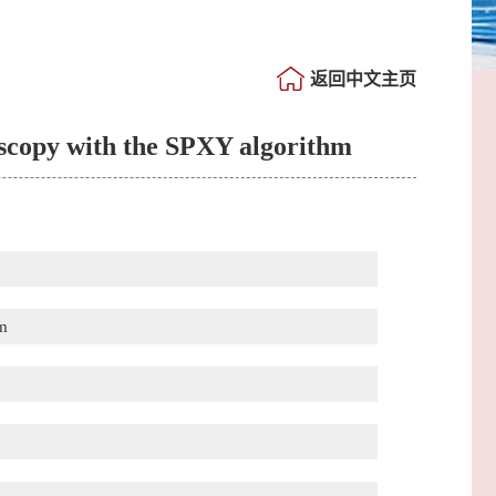
返回中文主页
oscopy with the SPXY algorithm
hm