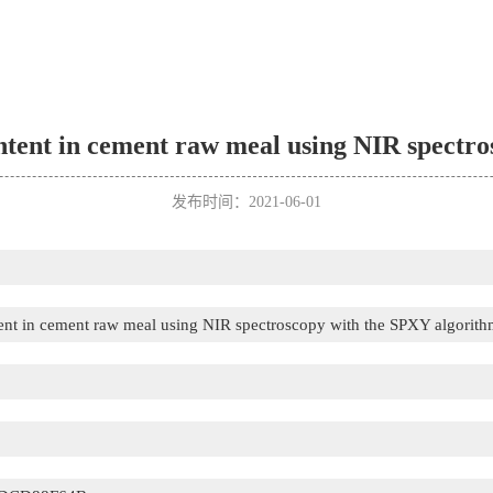
ontent in cement raw meal using NIR spectr
发布时间：2021-06-01
tent in cement raw meal using NIR spectroscopy with the SPXY algorit