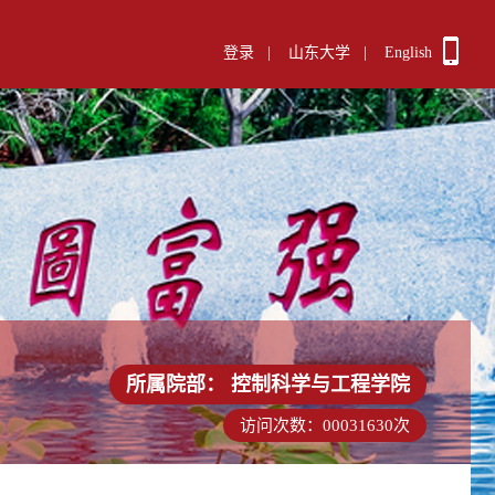
登录
|
山东大学
|
English
所属院部：
控制科学与工程学院
访问次数：
00031630
次