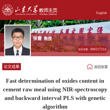
English
张雷
教授
00031731
访问次数：
次
论文成果
返回张雷
Fast determination of oxides content in
cement raw meal using NIR-spectroscopy
and backward interval PLS with genetic
algorithm