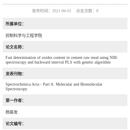
发布时间：2021-06-01 点击次数：
8
所属单位：
控制科学与工程学院
论文名称：
Fast determination of oxides content in cement raw meal using NIR-
spectroscopy and backward interval PLS with genetic algorithm
发表刊物：
Spectrochimica Acta - Part A: Molecular and Biomolecular
Spectroscopy
第一作者：
杨振发
论文编号：