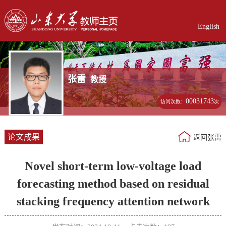
English
张雷
教授
00031743
访问次数：
次
论文成果
返回张雷
Novel short-term low-voltage load
forecasting method based on residual
stacking frequency attention network