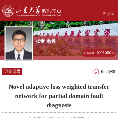
English
张雷
教授
00031602
访问次数：
次
论文成果
返回张雷
Novel adaptive loss weighted transfer
network for partial domain fault
diagnosis