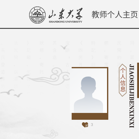
教师个人主页
个
人
信
息
3