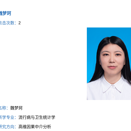
魏梦珂
点击次数：
2
名称：
魏梦珂
所学专业：
流行病与卫生统计学
研究方向：
高维因果中介分析