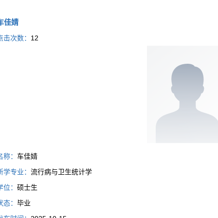
车佳婧
点击次数：
12
名称：
车佳婧
所学专业：
流行病与卫生统计学
学位：
硕士生
状态：
毕业