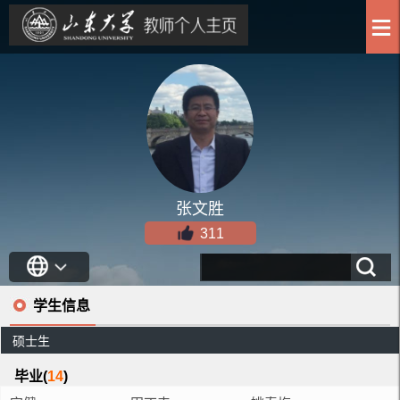
张文胜
311
学生信息
硕士生
毕业(
14
)