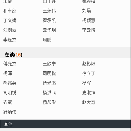
宋健
田丁卉
姚春梅
和卓然
王永伟
刘晨
丁文娇
翟承凯
杨颖慧
汪剑豪
云华玥
李云增
李连杰
周鹏
在读(
16
)
傅光杰
王欣宁
赵彬彬
杨晖
司明悦
徐立丁
郝兆英
傅光杰
杨晖
司明悦
杨洪飞
史淑臻
齐斌
杨彤彤
赵大奇
舒炳伟
其他