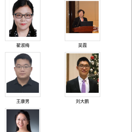
翟淑梅
吴霞
王康男
刘大鹏